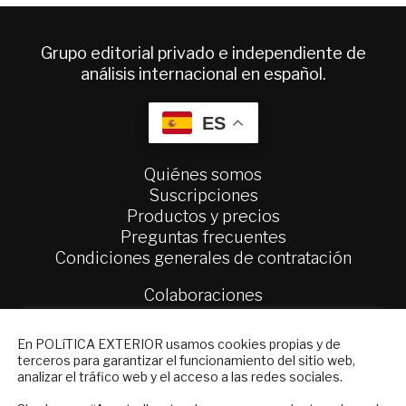
Grupo editorial privado e independiente de
análisis internacional en español.
ES
Quiénes somos
Suscripciones
Productos y precios
Preguntas frecuentes
Condiciones generales de contratación
Colaboraciones
Publicidad
Contacto
NEWSLETTER
En POLíTICA EXTERIOR usamos cookies propias y de
terceros para garantizar el funcionamiento del sitio web,
Suscríbase a nuestro boletín electrónico y
Política Exterior
analizar el tráfico web y el acceso a las redes sociales.
reciba en su correo el mejor análisis
Informe Semanal de Política Exterior