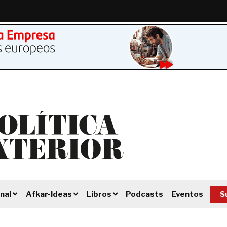
Podcasts
Eventos
S
nal
Afkar-Ideas
Libros