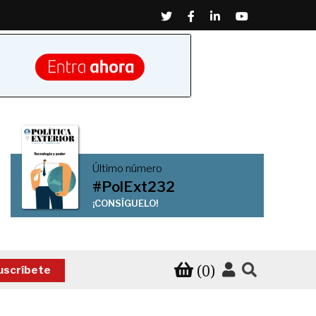
Twitter
Facebook
Linkedin
Youtube
Último número
#PolExt232
¡CONSÍGUELO!
(0)
uscríbete