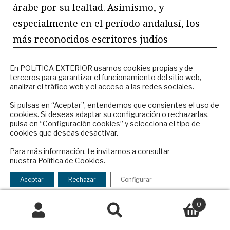
árabe por su lealtad. Asimismo, y
especialmente en el período andalusí, los
más reconocidos escritores judíos
compusieron sus obras en árabe, además de
NEWSLETTER
En POLíTICA EXTERIOR usamos cookies propias y de
en hebreo, y ejercieron como traductores de
terceros para garantizar el funcionamiento del sitio web,
Suscríbase a nuestro boletín electrónico y
una lengua a la otra. Lo mismo puede
analizar el tráfico web y el acceso a las redes sociales.
reciba en su correo el mejor análisis
decirse de la literatura escrita por judíos en
internacional en español.
Si pulsas en “Aceptar”, entendemos que consientes el uso de
cookies. Si deseas adaptar su configuración o rechazarlas,
los países árabes en los siglos XIX y XX,
pulsa en “
Configuración cookies
” y selecciona el tipo de
cookies que deseas desactivar.
quienes participaron en la producción
ENVIAR
literaria de sus países, antes de que el auge
Para más información, te invitamos a consultar
nuestra
Política de Cookies
.
de los nacionalismos cambiara los
Checkbox
He leído y acepto los
Términos y la
acepto
política de privacidad
Aceptar
Rechazar
Configurar
equilibrios regionales y marcara el final de
la
la historia de los judíos en los países árabes
política
0
o musulmanes.
de
Buscar
Buscar
privacidad
por: