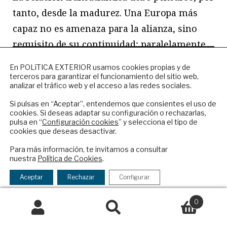
tanto, desde la madurez. Una Europa más
capaz no es amenaza para la alianza, sino
requisito de su continuidad; paralelamente,
ser aliado no significa delegar la seguridad,
NEWSLETTER
En POLíTICA EXTERIOR usamos cookies propias y de
ni identificar dependencia con comunidad de
terceros para garantizar el funcionamiento del sitio web,
Suscríbase a nuestro boletín electrónico y
analizar el tráfico web y el acceso a las redes sociales.
valores. El vínculo será complejo, menos
reciba en su correo el mejor análisis
internacional en español.
Si pulsas en “Aceptar”, entendemos que consientes el uso de
paternal, menos automático. Pero puede ser
cookies. Si deseas adaptar su configuración o rechazarlas,
más equilibrado si ambas partes aceptan
pulsa en “
Configuración cookies
” y selecciona el tipo de
cookies que deseas desactivar.
que la estabilidad ya no descansa en la
ENVIAR
Para más información, te invitamos a consultar
disponibilidad ilimitada de Washington, sino
nuestra
Política de Cookies
.
Checkbox
He leído y acepto los
Términos y la
en una distribución más realista de poder y
acepto
política de privacidad
Aceptar
Rechazar
Configurar
responsabilidad.
la
política
0
de
Buscar
Buscar
privacidad
por: