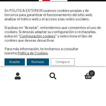
NEWSLETTER
En POLíTICA EXTERIOR usamos cookies propias y de
Quiénes somos
terceros para garantizar el funcionamiento del sitio web,
Suscríbase a nuestro boletín electrónico y
Suscripciones
analizar el tráfico web y el acceso a las redes sociales.
reciba en su correo el mejor análisis
Productos y precios
internacional en español.
Preguntas frecuentes
Si pulsas en “Aceptar”, entendemos que consientes el uso de
cookies. Si deseas adaptar su configuración o rechazarlas,
Condiciones generales de contratación
pulsa en “
Configuración cookies
” y selecciona el tipo de
cookies que deseas desactivar.
Colaboraciones
ENVIAR
Publicidad
Para más información, te invitamos a consultar
nuestra
Política de Cookies
.
Contacto
Checkbox
He leído y acepto los
Términos y la
acepto
política de privacidad
Aceptar
Rechazar
Configurar
Política Exterior
la
Informe Semanal de Política Exterior
política
0
Afkar/Ideas
de
Buscar
Buscar
privacidad
© 2026 - Fundación Análisis de Política
por:
Exterior. Todos los derechos reservados
Aviso
Legal
|
Política de Privacidad y de Cookies