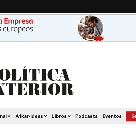
Podcasts
Eventos
S
nal
Afkar-Ideas
Libros