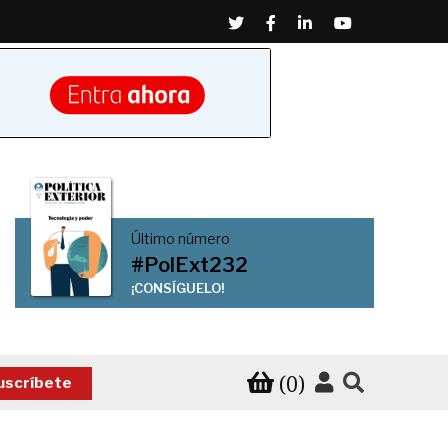
Twitter
Facebook
Linkedin
Youtube
Último número
#PolExt232
¡CONSÍGUELO!
(0)
uscríbete