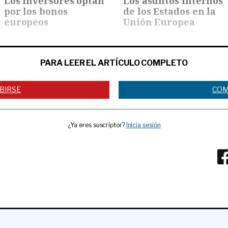
Los inversores optan
Los asuntos internos
por los bonos
de los Estados en la
europeos
Unión Europea
PARA LEER EL ARTÍCULO COMPLETO
BIRSE
COM
¿Ya eres suscriptor?
Inicia sesión