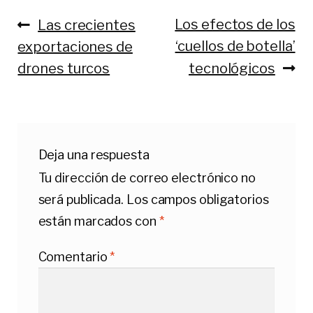
Anterior:
Siguiente:
Los efectos de los
Las crecientes
Navegación
‘cuellos de botella’
exportaciones de
de
drones turcos
tecnológicos
entradas
Deja una respuesta
Tu dirección de correo electrónico no
será publicada.
Los campos obligatorios
están marcados con
*
Comentario
*