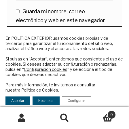
Guarda mi nombre, correo
electrónico y web en este navegador
para la próxima vez que comente.
NEWSLETTER
En POLíTICA EXTERIOR usamos cookies propias y de
terceros para garantizar el funcionamiento del sitio web,
Suscríbase a nuestro boletín electrónico y
analizar el tráfico web y el acceso a las redes sociales.
reciba en su correo el mejor análisis
internacional en español.
Si pulsas en “Aceptar”, entendemos que consientes el uso de
cookies. Si deseas adaptar su configuración o rechazarlas,
pulsa en “
Configuración cookies
” y selecciona el tipo de
cookies que deseas desactivar.
ENVIAR
Para más información, te invitamos a consultar
nuestra
Política de Cookies
.
Checkbox
He leído y acepto los
Términos y la
Grupo editorial privado e independiente de
acepto
política de privacidad
Aceptar
Rechazar
Configurar
análisis internacional en español.
la
política
0
ES
de
Buscar
Buscar
privacidad
por: