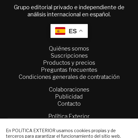
Grupo editorial privado e independiente de
análisis internacional en español.
ES
Quiénes somos
Suscripciones
Productos y precios
Preguntas frecuentes
Condiciones generales de contratación
Colaboraciones
Publicidad
Contacto
Política Exterior
Informe Semanal de Política Exterior
NEWSLETTER
Afkar/Ideas
En POLíTICA EXTERIOR usamos cookies propias y de
terceros para garantizar el funcionamiento del sitio web,