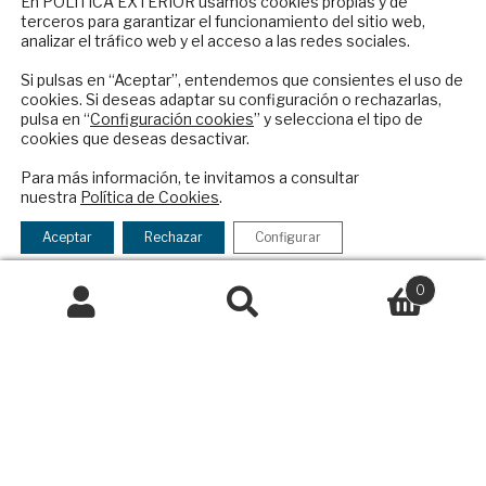
En POLíTICA EXTERIOR usamos cookies propias y de
terceros para garantizar el funcionamiento del sitio web,
Suscríbase a nuestro boletín electrónico y
Colaboraciones
analizar el tráfico web y el acceso a las redes sociales.
reciba en su correo el mejor análisis
Publicidad
internacional en español.
Si pulsas en “Aceptar”, entendemos que consientes el uso de
Contacto
cookies. Si deseas adaptar su configuración o rechazarlas,
pulsa en “
Configuración cookies
” y selecciona el tipo de
Política Exterior
cookies que deseas desactivar.
Informe Semanal de Política Exterior
ENVIAR
Afkar/Ideas
Para más información, te invitamos a consultar
nuestra
Política de Cookies
.
Checkbox
He leído y acepto los
Términos y la
© 2026 - Fundación Análisis de Política
acepto
política de privacidad
Aceptar
Rechazar
Configurar
Exterior. Todos los derechos reservados
Aviso
la
Legal
|
Política de Privacidad y de Cookies
política
0
de
Buscar
Buscar
privacidad
por:
Financiado por el Programa KIT Digital. Plan de
Recuperación, Transformación y Resiliencia de
España Next Generation EU.​​
Declaración de accesibilidad