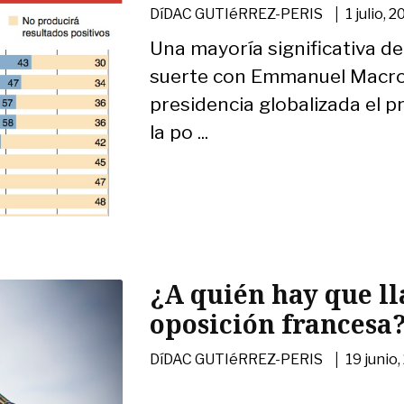
|
DíDAC GUTIéRREZ-PERIS
1 julio, 
Una mayoría significativa d
suerte con Emmanuel Macro
presidencia globalizada el p
la po ...
¿A quién hay que l
oposición francesa
|
DíDAC GUTIéRREZ-PERIS
19 junio,