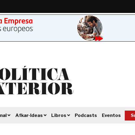
Podcasts
Eventos
S
nal
Afkar-Ideas
Libros