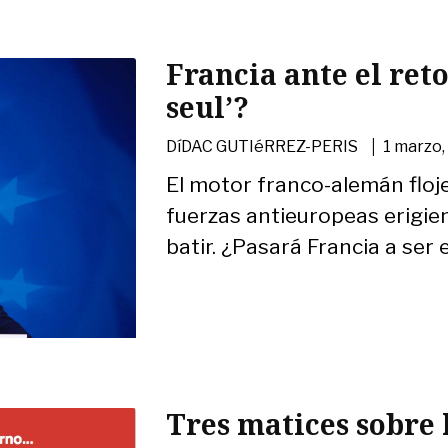
Francia ante el ret
seul’?
|
DíDAC GUTIéRREZ-PERIS
1 marzo,
El motor franco-alemán floj
fuerzas antieuropeas erigi
batir. ¿Pasará Francia a ser 
Tres matices sobre 