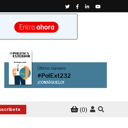
Twitter
Facebook
Linkedin
Youtube
Último número
#PolExt232
¡CONSÍGUELO!
(0)
uscríbete