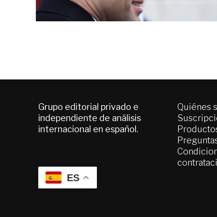
Grupo editorial privado e
Quiénes 
independiente de análisis
Suscripc
internacional en español.
Productos
Pregunta
Condicion
contratac
ES