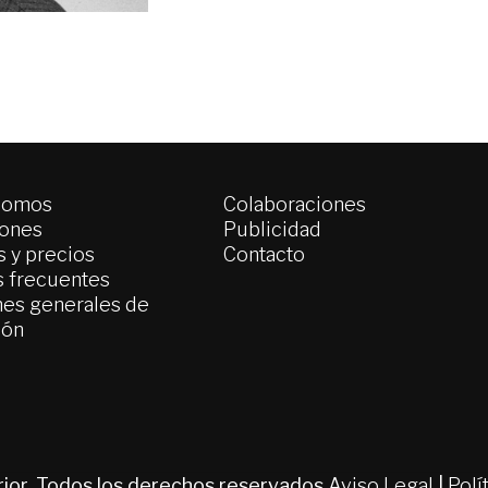
somos
Colaboraciones
iones
Publicidad
 y precios
Contacto
s frecuentes
es generales de
ión
erior. Todos los derechos reservados
Aviso Legal
|
Polí