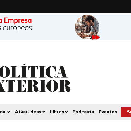
Podcasts
Eventos
S
nal
Afkar-Ideas
Libros