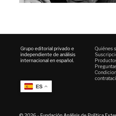
Grupo editorial privado e
Quiénes 
independiente de análisis
Suscripc
internacional en español.
Productos
Pregunta
Condicion
contratac
ES
© 2026 - Fundación Análisis de Política Ext