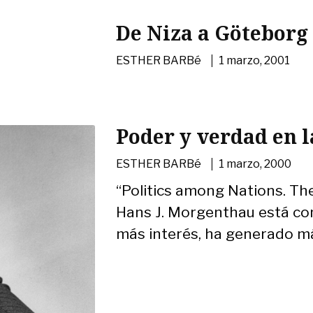
De Niza a Göteborg
|
ESTHER BARBé
1 marzo, 2001
Poder y verdad en l
|
ESTHER BARBé
1 marzo, 2000
“Politics among Nations. Th
Hans J. Morgenthau está co
más interés, ha generado más