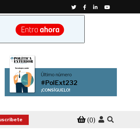
Twitter
Facebook
Linkedin
Youtube
Último número
#PolExt232
¡CONSÍGUELO!
(0)
uscríbete