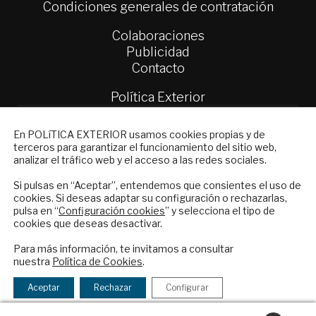
Condiciones generales de contratación
Colaboraciones
Publicidad
Contacto
Política Exterior
Informe Semanal de Política Exterior
Afkar/Ideas
NEWSLETTER
En POLíTICA EXTERIOR usamos cookies propias y de
terceros para garantizar el funcionamiento del sitio web,
Suscríbase a nuestro boletín electrónico y
© 2026 - Fundación Análisis de Política
analizar el tráfico web y el acceso a las redes sociales.
reciba en su correo el mejor análisis
Exterior. Todos los derechos reservados
Aviso
internacional en español.
Si pulsas en “Aceptar”, entendemos que consientes el uso de
Legal
|
Política de Privacidad y de Cookies
cookies. Si deseas adaptar su configuración o rechazarlas,
pulsa en “
Configuración cookies
” y selecciona el tipo de
cookies que deseas desactivar.
ENVIAR
Para más información, te invitamos a consultar
Financiado por el Programa KIT Digital. Plan de
nuestra
Política de Cookies
.
Recuperación, Transformación y Resiliencia de
Checkbox
He leído y acepto los
Términos y la
España Next Generation EU.​​
acepto
política de privacidad
Aceptar
Rechazar
Configurar
la
Declaración de accesibilidad