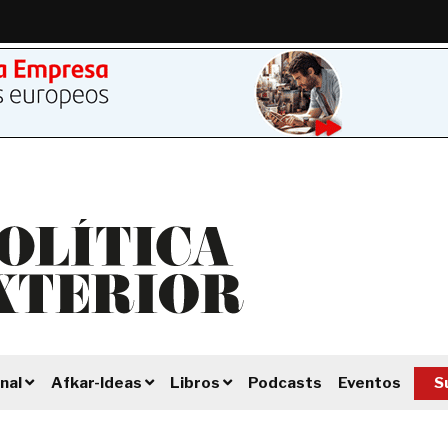
Podcasts
Eventos
S
nal
Afkar-Ideas
Libros