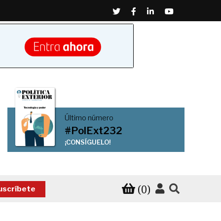
Twitter
Facebook
Linkedin
Youtube
Último número
#PolExt232
¡CONSÍGUELO!
(0)
uscríbete