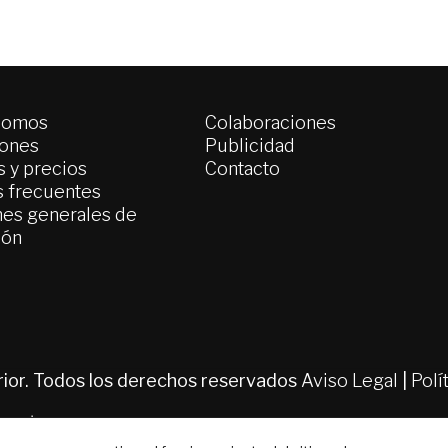
somos
Colaboraciones
iones
Publicidad
 y precios
Contacto
s frecuentes
es generales de
ión
erior. Todos los derechos reservados
Aviso Legal
|
Polí