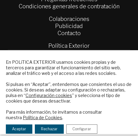
Condiciones generales de contratación
Colaboraciones
Publicidad
Contacto
Política Exterior
Informe Semanal de Política Exterior
Afkar/Ideas
NEWSLETTER
En POLíTICA EXTERIOR usamos cookies propias y de
terceros para garantizar el funcionamiento del sitio web,
Suscríbase a nuestro boletín electrónico y
© 2026 - Fundación Análisis de Política
analizar el tráfico web y el acceso a las redes sociales.
reciba en su correo el mejor análisis
Exterior. Todos los derechos reservados
Aviso
internacional en español.
Si pulsas en “Aceptar”, entendemos que consientes el uso de
Legal
|
Política de Privacidad y de Cookies
cookies. Si deseas adaptar su configuración o rechazarlas,
pulsa en “
Configuración cookies
” y selecciona el tipo de
cookies que deseas desactivar.
ENVIAR
Para más información, te invitamos a consultar
Financiado por el Programa KIT Digital. Plan de
nuestra
Política de Cookies
.
Recuperación, Transformación y Resiliencia de
Checkbox
He leído y acepto los
Términos y la
España Next Generation EU.​​
acepto
política de privacidad
Aceptar
Rechazar
Configurar
la