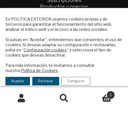
Suscripciones
Productos y precios
Preguntas frecuentes
NEWSLETTER
En POLíTICA EXTERIOR usamos cookies propias y de
Condiciones generales de contratación
terceros para garantizar el funcionamiento del sitio web,
Suscríbase a nuestro boletín electrónico y
analizar el tráfico web y el acceso a las redes sociales.
Colaboraciones
reciba en su correo el mejor análisis
Publicidad
internacional en español.
Si pulsas en “Aceptar”, entendemos que consientes el uso de
Contacto
cookies. Si deseas adaptar su configuración o rechazarlas,
pulsa en “
Configuración cookies
” y selecciona el tipo de
cookies que deseas desactivar.
Política Exterior
ENVIAR
Informe Semanal de Política Exterior
Para más información, te invitamos a consultar
Afkar/Ideas
nuestra
Política de Cookies
.
Checkbox
He leído y acepto los
Términos y la
acepto
política de privacidad
© 2026 - Fundación Análisis de Política
Aceptar
Rechazar
Configurar
la
Exterior. Todos los derechos reservados
Aviso
política
Legal
|
Política de Privacidad y de Cookies
0
de
Buscar
Buscar
privacidad
por:
Financiado por el Programa KIT Digital. Plan de
Recuperación, Transformación y Resiliencia de