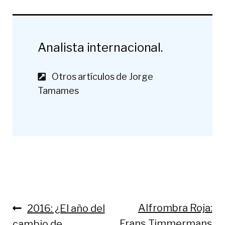
Analista internacional.
Otros artículos de Jorge
Tamames
Anterior:
Siguiente:
Alfrombra Roja:
2016: ¿El año del
Navegación
Frans Timmermans
cambio de