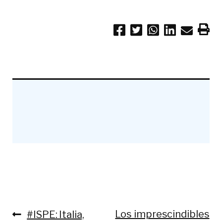
Anterior:
Siguiente:
Los imprescindibles
#ISPE: Italia,
Navegación