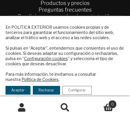
Productos y precios
Preguntas frecuentes
Condiciones generales de contratación
NEWSLETTER
En POLíTICA EXTERIOR usamos cookies propias y de
Colaboraciones
terceros para garantizar el funcionamiento del sitio web,
Suscríbase a nuestro boletín electrónico y
Publicidad
analizar el tráfico web y el acceso a las redes sociales.
reciba en su correo el mejor análisis
Contacto
internacional en español.
Si pulsas en “Aceptar”, entendemos que consientes el uso de
Política Exterior
cookies. Si deseas adaptar su configuración o rechazarlas,
pulsa en “
Configuración cookies
” y selecciona el tipo de
Informe Semanal de Política Exterior
cookies que deseas desactivar.
Afkar/Ideas
ENVIAR
Para más información, te invitamos a consultar
© 2026 - Fundación Análisis de Política
nuestra
Política de Cookies
.
Checkbox
He leído y acepto los
Términos y la
Exterior. Todos los derechos reservados
Aviso
acepto
política de privacidad
Aceptar
Rechazar
Configurar
Legal
|
Política de Privacidad y de Cookies
la
política
0
de
Buscar
Buscar
privacidad
Financiado por el Programa KIT Digital. Plan de
por:
Recuperación, Transformación y Resiliencia de