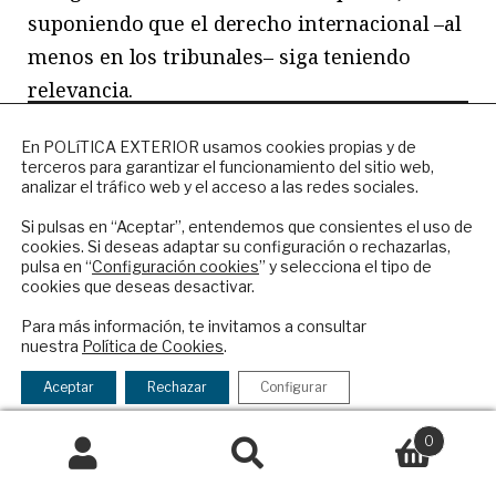
suponiendo que el derecho internacional –al
menos en los tribunales– siga teniendo
relevancia.
NEWSLETTER
Artículo traducido del inglés, publicado
En POLíTICA EXTERIOR usamos cookies propias y de
terceros para garantizar el funcionamiento del sitio web,
Suscríbase a nuestro boletín electrónico y
originalmente por el
Istituto Affari
analizar el tráfico web y el acceso a las redes sociales.
reciba en su correo el mejor análisis
Internazionali
(IAI).
internacional en español.
Si pulsas en “Aceptar”, entendemos que consientes el uso de
cookies. Si deseas adaptar su configuración o rechazarlas,
pulsa en “
Configuración cookies
” y selecciona el tipo de
cookies que deseas desactivar.
ENVIAR
Para más información, te invitamos a consultar
nuestra
Política de Cookies
.
Checkbox
He leído y acepto los
Términos y la
acepto
política de privacidad
Aceptar
Rechazar
Configurar
la
política
0
Federico Petrangeli
es alto
de
Buscar
Buscar
privacidad
funcionario parlamentario del
por: