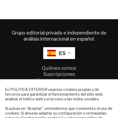
Grupo editorial privado e independiente de
análisis internacional en español.
ES
Quiénes somos
Suscripciones
Productos y precios
Preguntas frecuentes
NEWSLETTER
En POLíTICA EXTERIOR usamos cookies propias y de
Condiciones generales de contratación
terceros para garantizar el funcionamiento del sitio web,
Suscríbase a nuestro boletín electrónico y
analizar el tráfico web y el acceso a las redes sociales.
reciba en su correo el mejor análisis
Colaboraciones
internacional en español.
Si pulsas en “Aceptar”, entendemos que consientes el uso de
Publicidad
cookies. Si deseas adaptar su configuración o rechazarlas,
Contacto
pulsa en “
Configuración cookies
” y selecciona el tipo de