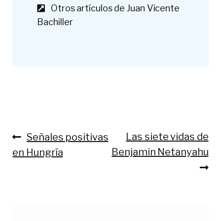
Otros artículos de Juan Vicente
Bachiller
Anterior:
Siguiente:
Las siete vidas de
Señales positivas
Navegación
Benjamin Netanyahu
en Hungría
de
entradas