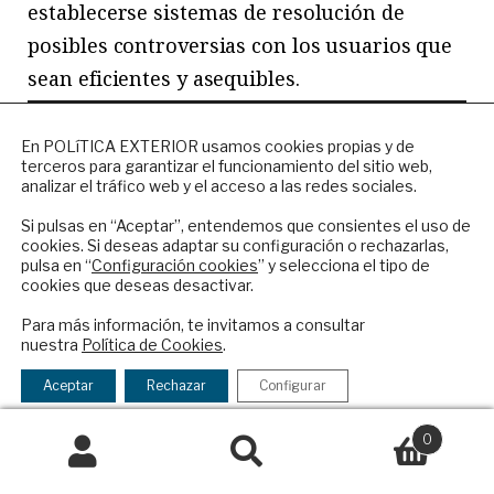
establecerse sistemas de resolución de
posibles controversias con los usuarios que
sean eficientes y asequibles.
NEWSLETTER
En POLíTICA EXTERIOR usamos cookies propias y de
terceros para garantizar el funcionamiento del sitio web,
Suscríbase a nuestro boletín electrónico y
«Es preciso fortalecer
analizar el tráfico web y el acceso a las redes sociales.
reciba en su correo el mejor análisis
en Iberoamérica un
internacional en español.
Si pulsas en “Aceptar”, entendemos que consientes el uso de
cookies. Si deseas adaptar su configuración o rechazarlas,
sistema eficaz de
pulsa en “
Configuración cookies
” y selecciona el tipo de
gestión colectiva de los
cookies que deseas desactivar.
ENVIAR
derechos de propiedad
Para más información, te invitamos a consultar
nuestra
Política de Cookies
.
intelectual que, hoy por
Checkbox
He leído y acepto los
Términos y la
hoy, presenta
acepto
política de privacidad
Aceptar
Rechazar
Configurar
la
diferencias
política
0
significativas entre
de
Buscar
Buscar
países»
privacidad
por: