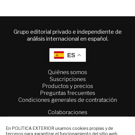
Grupo editorial privado e independiente de
análisis internacional en español.
ES
Quiénes somos
Suscripciones
Productos y precios
Preguntas frecuentes
Condiciones generales de contratación
Colaboraciones
Publicidad
Contacto
NEWSLETTER
En POLíTICA EXTERIOR usamos cookies propias y de
terceros para garantizar el funcionamiento del sitio web,