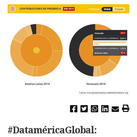
#DataméricaGlobal: