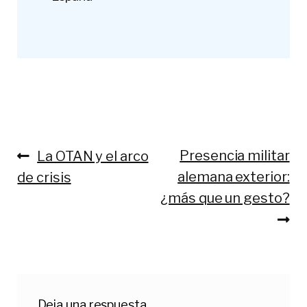
Anterior:
Siguiente:
Presencia militar
La OTAN y el arco
Navegación
alemana exterior:
de crisis
de
¿más que un gesto?
entradas
Deja una respuesta