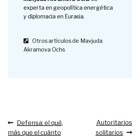
experta en geopolítica energética
y diplomacia en Eurasia.
Otros artículos de Mavjuda
Akramova Ochs
Anterior:
Siguiente:
Autoritarios
Defensa: el qué,
Navegación
más que el cuánto
solitarios
de