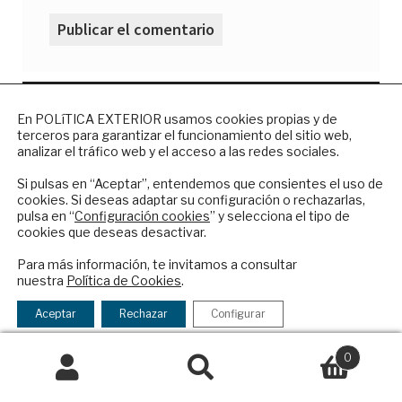
NEWSLETTER
En POLíTICA EXTERIOR usamos cookies propias y de
terceros para garantizar el funcionamiento del sitio web,
Suscríbase a nuestro boletín electrónico y
analizar el tráfico web y el acceso a las redes sociales.
reciba en su correo el mejor análisis
internacional en español.
Si pulsas en “Aceptar”, entendemos que consientes el uso de
Grupo editorial privado e independiente de
cookies. Si deseas adaptar su configuración o rechazarlas,
análisis internacional en español.
pulsa en “
Configuración cookies
” y selecciona el tipo de
cookies que deseas desactivar.
ENVIAR
ES
Para más información, te invitamos a consultar
nuestra
Política de Cookies
.
Checkbox
He leído y acepto los
Términos y la
Quiénes somos
acepto
política de privacidad
Aceptar
Rechazar
Configurar
Suscripciones
la
Productos y precios
política
0
Preguntas frecuentes
de
Buscar
Buscar
Condiciones generales de contratación
privacidad
por: