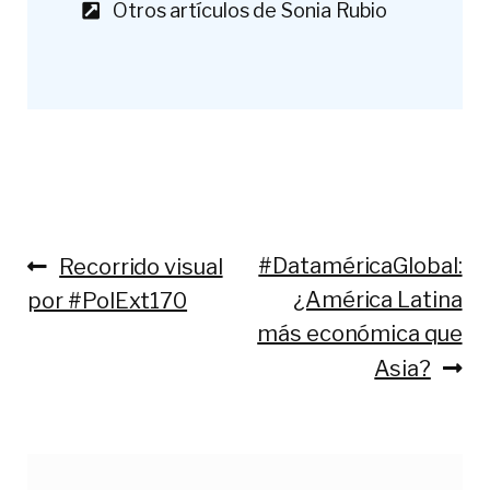
Otros artículos de Sonia Rubio
Anterior:
Siguiente:
#DataméricaGlobal:
Recorrido visual
Navegación
¿América Latina
por #PolExt170
de
más económica que
entradas
Asia?