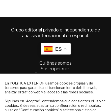
Grupo editorial privado e independiente de
análisis internacional en español.
ES
Quiénes somos
Suscripciones
Productos y precios
Preguntas frecuentes
NEWSLETTER
En POLíTICA EXTERIOR usamos cookies propias y de
Condiciones generales de contratación
terceros para garantizar el funcionamiento del sitio web,
Suscríbase a nuestro boletín electrónico y
analizar el tráfico web y el acceso a las redes sociales.
reciba en su correo el mejor análisis
Colaboraciones
internacional en español.
Si pulsas en “Aceptar”, entendemos que consientes el uso de
Publicidad
cookies. Si deseas adaptar su configuración o rechazarlas,
Contacto
pulsa en “
Configuración cookies
” y selecciona el tipo de