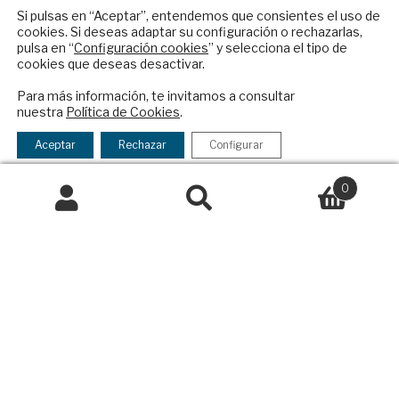
Suscripciones
internacional en español.
Si pulsas en “Aceptar”, entendemos que consientes el uso de
Productos y precios
cookies. Si deseas adaptar su configuración o rechazarlas,
pulsa en “
Configuración cookies
” y selecciona el tipo de
Preguntas frecuentes
cookies que deseas desactivar.
Condiciones generales de contratación
ENVIAR
Para más información, te invitamos a consultar
Colaboraciones
nuestra
Política de Cookies
.
Checkbox
He leído y acepto los
Términos y la
Publicidad
acepto
política de privacidad
Aceptar
Rechazar
Configurar
Contacto
la
Política Exterior
política
0
Informe Semanal de Política Exterior
de
Buscar
Buscar
Afkar/Ideas
privacidad
por:
© 2026 - Fundación Análisis de Política
Exterior. Todos los derechos reservados
Aviso
Legal
|
Política de Privacidad y de Cookies
Financiado por el Programa KIT Digital. Plan de