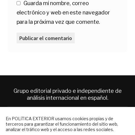
Guarda mi nombre, correo
electrónico y web en este navegador
para la próxima vez que comente.
Grupo editorial privado e independiente de
análisis internacional en español.
ES
NEWSLETTER
En POLíTICA EXTERIOR usamos cookies propias y de
terceros para garantizar el funcionamiento del sitio web,
Suscríbase a nuestro boletín electrónico y
analizar el tráfico web y el acceso a las redes sociales.
Quiénes somos
reciba en su correo el mejor análisis