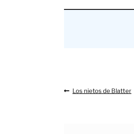
Anterior:
Los nietos de Blatter
Navegación
de
entradas