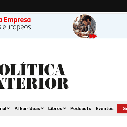
Podcasts
Eventos
S
nal
Afkar-Ideas
Libros