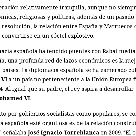
eración
relativamente tranquila, aunque no siempre
icas, religiosas y políticas, además de un pasado 
e resolución, la relación entre España y Marruecos 
convertirse en un cóctel explosivo.
macia española ha tendido puentes con Rabat medi
ría, una profunda red de lazos económicos es la me
 países. La diplomacia española se ha esmerado cult
 VI
a un país no perteneciente a la Unión Europea 
. Al igual que su padre, el rey aspira a desarrolla
ohamed VI
.
to por gobiernos socialistas como populares, se con
ia española esté orgullosa es de la relación constr
,”
señalaba
José Ignacio Torreblanca
en 2009. “El 