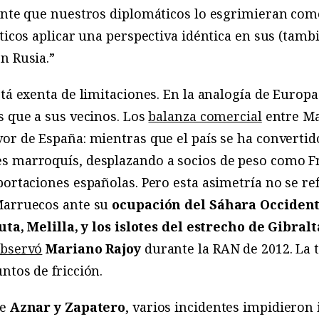
uente que nuestros diplomáticos lo esgrimieran c
lticos aplicar una perspectiva idéntica en sus (ta
n Rusia.”
stá exenta de limitaciones. En la analogía de Europa
s que a sus vecinos. Los
balanza comercial
entre Ma
or de España: mientras que el país se ha convertid
s marroquís, desplazando a socios de peso como F
portaciones españolas. Pero esta asimetría no se r
Marruecos ante su
ocupación del Sáhara Occident
uta, Melilla, y los islotes del estrecho de Gibralt
bservó
Mariano Rajoy
durante la RAN de 2012. La t
ntos de fricción.
de
Aznar y Zapatero
, varios incidentes impidiero