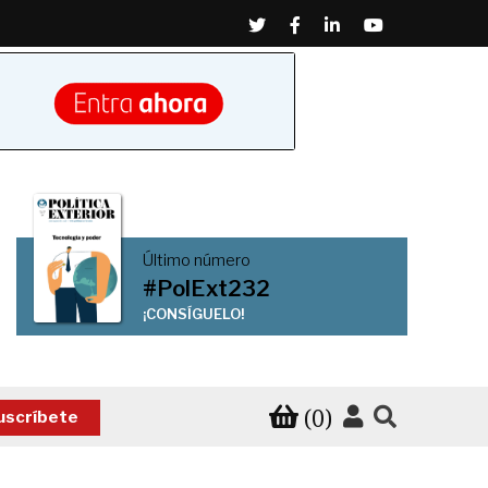
Twitter
Facebook
Linkedin
Youtube
Último número
#PolExt232
¡CONSÍGUELO!
(0)
uscríbete