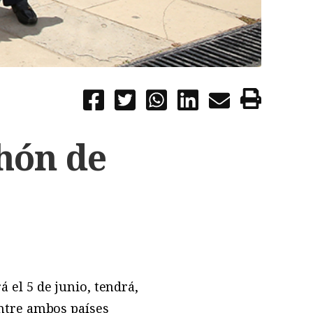
hón de
á el 5 de junio, tendrá,
ntre ambos países