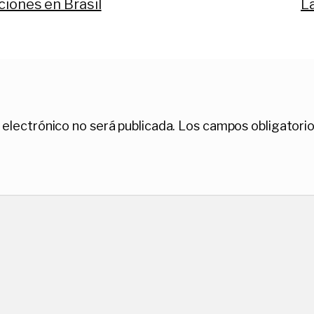
Si
ciones en Brasil
L
 electrónico no será publicada.
Los campos obligatori