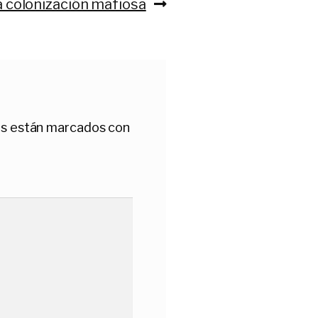
guiente:
a colonización mafiosa
os están marcados con