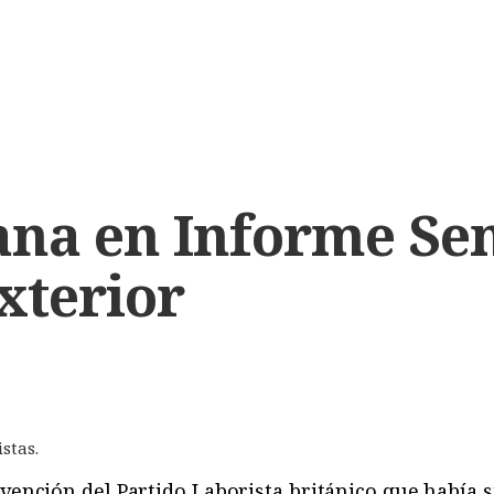
ana en Informe Se
Exterior
stas.
nvención del Partido Laborista británico que había 