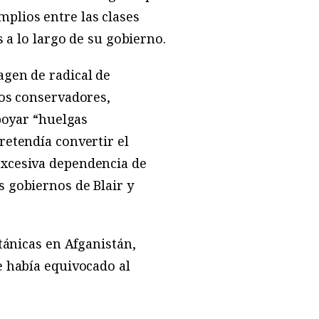
plios entre las clases
s a lo largo de su gobierno.
agen de radical de
los conservadores,
apoyar “huelgas
retendía convertir el
excesiva dependencia de
s gobiernos de Blair y
itánicas en Afganistán,
e había equivocado al