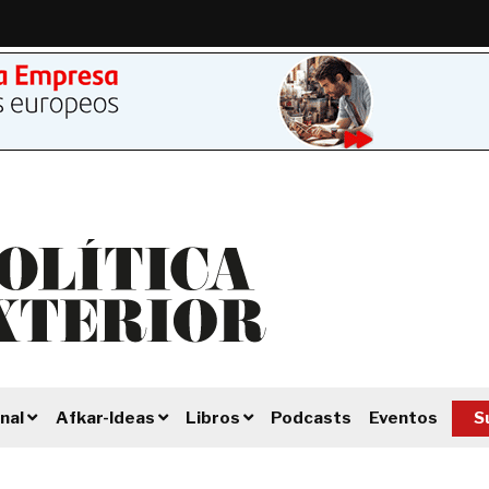
Podcasts
Eventos
S
nal
Afkar-Ideas
Libros