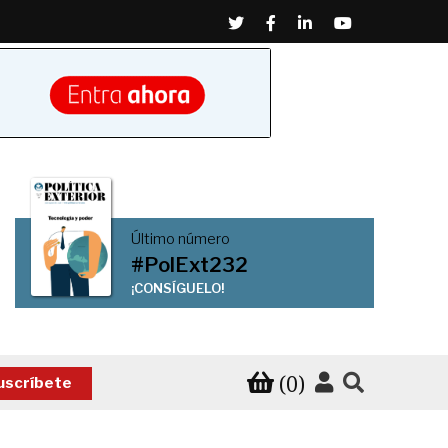
Twitter
Facebook
Linkedin
Youtube
Último número
#PolExt232
¡CONSÍGUELO!
(0)
uscríbete