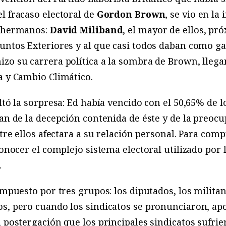
l fracaso electoral de
Gordon Brown
, se vio en la
s hermanos:
David Miliband
, el mayor de ellos, pr
suntos Exteriores y al que casi todos daban como g
zo su carrera política a la sombra de Brown, llega
a y Cambio Climático.
ltó la sorpresa: Ed había vencido con el 50,65% de l
lan de la decepción contenida de éste y de la preocu
ntre ellos afectara a su relación personal. Para com
conocer el complejo sistema electoral utilizado por l
.
ompuesto por tres grupos: los diputados, los militan
os, pero cuando los sindicatos se pronunciaron, a
a postergación que los principales sindicatos sufrie