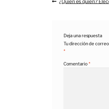
Anterior:
¿Quién es quién? Elec
Navegación
de
entradas
Deja una respuesta
Tu dirección de correo
*
Comentario
*