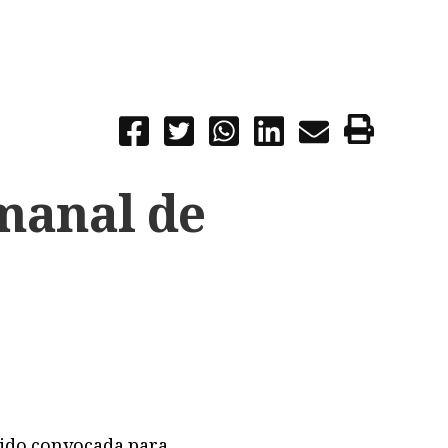
manal de
sido convocada para