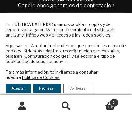
Condiciones generales de contratación
Colaboraciones
NEWSLETTER
Publicidad
En POLíTICA EXTERIOR usamos cookies propias y de
terceros para garantizar el funcionamiento del sitio web,
Contacto
Suscríbase a nuestro boletín electrónico y
analizar el tráfico web y el acceso a las redes sociales.
reciba en su correo el mejor análisis
Política Exterior
internacional en español.
Si pulsas en “Aceptar”, entendemos que consientes el uso de
Informe Semanal de Política Exterior
cookies. Si deseas adaptar su configuración o rechazarlas,
pulsa en “
Configuración cookies
” y selecciona el tipo de
Afkar/Ideas
cookies que deseas desactivar.
ENVIAR
© 2026 - Fundación Análisis de Política
Para más información, te invitamos a consultar
Exterior. Todos los derechos reservados
Aviso
nuestra
Política de Cookies
.
He leído y acepto los
Términos y la
Legal
|
Política de Privacidad y de Cookies
política de privacidad
Aceptar
Rechazar
Configurar
0
Financiado por el Programa KIT Digital. Plan de
Buscar
Recuperación, Transformación y Resiliencia de
España Next Generation EU.​​