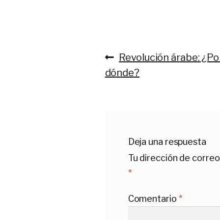
Anterior:
Revolución árabe: ¿Po
Navegación
dónde?
de
entradas
Deja una respuesta
Tu dirección de correo
*
Comentario
*