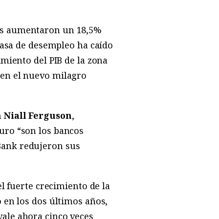
nes aumentaron un 18,5%
 tasa de desempleo ha caído
imiento del PIB de la zona
 en el nuevo milagro
n
Niall Ferguson
,
uro “son los bancos
Bank redujeron sus
el fuerte crecimiento de la
 en los dos últimos años,
ale ahora cinco veces