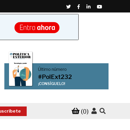
Twitter
Facebook
Linkedin
Youtube
Último número
#PolExt232
¡CONSÍGUELO!
(0)
uscríbete