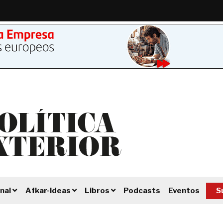
Podcasts
Eventos
S
nal
Afkar-Ideas
Libros