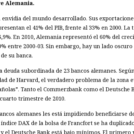
re Alemania.
 envidia del mundo desarrollado. Sus exportacio
presentan el 41% del PIB, frente al 33% en 2000. La
 6,9%. En 2010, Alemania representó el 60% del crec
0% entre 2000-03. Sin embargo, hay un lado oscuro
 de su banca.
la deuda subordinada de 23 bancos alemanes. Segú
dad de Harvard, el verdadero problema de la zona e
pañolas”. Tanto el Commerzbank como el Deutsche 
 cuarto trimestre de 2010.
 bancos alemanes les está impidiendo beneficiarse d
índice DAX de la bolsa de Francfort se ha duplicado
y el Deutsche Bank está bajo mínimos. El primero v