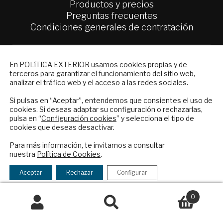
Productos y precios
Preguntas frecuentes
Condiciones generales de contratación
Colaboraciones
Publicidad
NEWSLETTER
En POLíTICA EXTERIOR usamos cookies propias y de
Contacto
terceros para garantizar el funcionamiento del sitio web,
Suscríbase a nuestro boletín electrónico y
analizar el tráfico web y el acceso a las redes sociales.
reciba en su correo el mejor análisis
Política Exterior
internacional en español.
Si pulsas en “Aceptar”, entendemos que consientes el uso de
Informe Semanal de Política Exterior
cookies. Si deseas adaptar su configuración o rechazarlas,
Afkar/Ideas
pulsa en “
Configuración cookies
” y selecciona el tipo de
cookies que deseas desactivar.
© 2026 - Fundación Análisis de Política
ENVIAR
Exterior. Todos los derechos reservados
Aviso
Para más información, te invitamos a consultar
nuestra
Política de Cookies
.
Legal
|
Política de Privacidad y de Cookies
Checkbox
He leído y acepto los
Términos y la
acepto
política de privacidad
Aceptar
Rechazar
Configurar
la
política
0
Financiado por el Programa KIT Digital. Plan de
de
Buscar
Buscar
Recuperación, Transformación y Resiliencia de
privacidad
por: