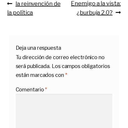
Anterior:
Siguiente:
Enemigo a la vista:
la reinvención de
Navegación
la política
¿burbuja 2.0?
de
entradas
Deja una respuesta
Tu dirección de correo electrónico no
será publicada.
Los campos obligatorios
están marcados con
*
Comentario
*