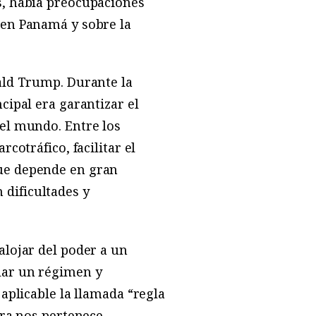
s, había preocupaciones
 en Panamá y sobre la
ald Trump. Durante la
cipal era garantizar el
del mundo. Entre los
cotráfico, facilitar el
que depende en gran
dificultades y
alojar del poder a un
lar un régimen y
aplicable la llamada “regla
ora nos pertenece.