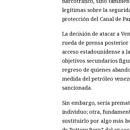
narcotráfico, sino tambié
legítimas sobre la seguri
protección del Canal de P
La decisión de atacar a Ve
rueda de prensa posterior 
acceso estadounidense a la
objetivos secundarios figur
regreso de quienes abando
medida del petróleo venez
sancionada.
Sin embargo, sería prematu
individuo; otra, fundamen
sustituirlo por algo más b
de Pottery Barn” del ex se