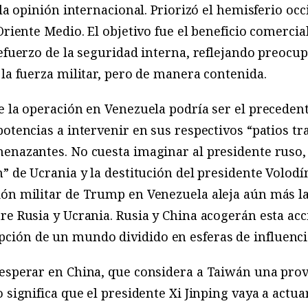
 la opinión internacional. Priorizó el hemisferio oc
Oriente Medio. El objetivo fue el beneficio comercial
refuerzo de la seguridad interna, reflejando preocu
 la fuerza militar, pero de manera contenida.
e la operación en Venezuela podría ser el precedent
potencias a intervenir en sus respectivos “patios tr
menazantes. No cuesta imaginar al presidente ruso,
n” de Ucrania y la destitución del presidente Volodí
ón militar de Trump en Venezuela aleja aún más la 
re Rusia y Ucrania. Rusia y China acogerán esta ac
ión de un mundo dividido en esferas de influenci
esperar en China, que considera a Taiwán una provi
o significa que el presidente Xi Jinping vaya a actu