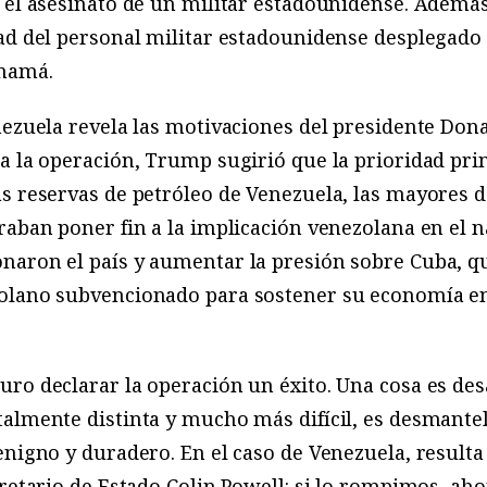
n el asesinato de un militar estadounidense. Ademá
dad del personal militar estadounidense desplegado
anamá.
nezuela revela las motivaciones del presidente Don
a la operación, Trump sugirió que la prioridad prin
s reservas de petróleo de Venezuela, las mayores 
aban poner fin a la implicación venezolana en el nar
naron el país y aumentar la presión sobre Cuba, 
olano subvencionado para sostener su economía en 
ro declarar la operación un éxito. Una cosa es des
talmente distinta y mucho más difícil, es desmante
enigno y duradero. En el caso de Venezuela, resulta 
cretario de Estado Colin Powell: si lo rompimos, ah