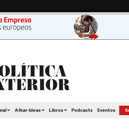
Podcasts
Eventos
S
nal
Afkar-Ideas
Libros