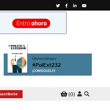
Twitter
Facebook
Linkedin
Youtube
Último número
#PolExt232
¡CONSÍGUELO!
(0)
uscríbete