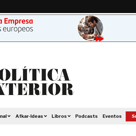
Podcasts
Eventos
S
nal
Afkar-Ideas
Libros