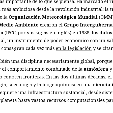
s importante de lo que se piensa. Ha marcado el ri
más ambiciosa desde la revolución industrial: la 
e la
Organización Meteorológica Mundial
(OMM)
 Medio Ambiente
crearon el
Grupo Interguberna
co
(IPCC, por sus siglas en inglés) en 1988, los
datos
al, un instrumento de poder económico con un val
se consagran cada vez más
en la legislación
y se cita
mbién una disciplina necesariamente global, porque 
r el comportamiento combinado de la
atmósfera
y
 conocen fronteras. En las dos últimas décadas, e
gía, la ecología y la biogeoquímica en una
ciencia 
equiere una infraestructura sustancial, desde sist
el planeta hasta vastos recursos computacionales p