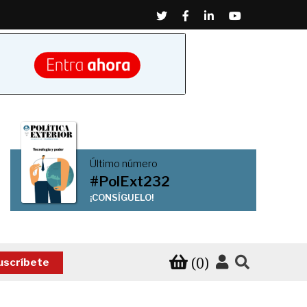
Twitter
Facebook
Linkedin
Youtube
Último número
#PolExt232
¡CONSÍGUELO!
(0)
uscríbete