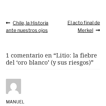
Anterior:
Siguiente:
El acto final de
Chile, la Historia
Navegación
ante nuestros ojos
Merkel
de
entradas
1 comentario en “
Litio: la fiebre
del ‘oro blanco’ (y sus riesgos)
”
MANUEL