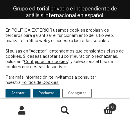
Grupo editorial privado e independiente de
análisis internacional en español.
NEWSLETTER
En POLíTICA EXTERIOR usamos cookies propias y de
ES
terceros para garantizar el funcionamiento del sitio web,
Suscríbase a nuestro boletín electrónico y
analizar el tráfico web y el acceso a las redes sociales.
reciba en su correo el mejor análisis
Quiénes somos
internacional en español.
Si pulsas en “Aceptar”, entendemos que consientes el uso de
Suscripciones
cookies. Si deseas adaptar su configuración o rechazarlas,
Productos y precios
pulsa en “
Configuración cookies
” y selecciona el tipo de
cookies que deseas desactivar.
Preguntas frecuentes
ENVIAR
Condiciones generales de contratación
Para más información, te invitamos a consultar
nuestra
Política de Cookies
.
Colaboraciones
Checkbox
He leído y acepto los
Términos y la
Publicidad
acepto
política de privacidad
Aceptar
Rechazar
Configurar
Contacto
la
política
0
Política Exterior
de
Buscar
Buscar
Informe Semanal de Política Exterior
privacidad
por:
Afkar/Ideas