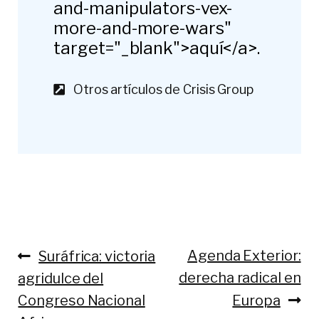
and-manipulators-vex-
more-and-more-wars"
target="_blank">aquí</a>.
Otros artículos de Crisis Group
Anterior:
Siguiente:
Agenda Exterior:
Suráfrica: victoria
Navegación
derecha radical en
agridulce del
de
Congreso Nacional
Europa
entradas