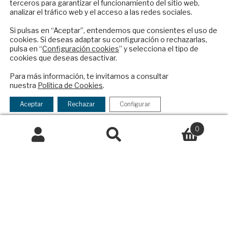
terceros para garantizar el funcionamiento del sitio web,
Suscríbase a nuestro boletín electrónico y
Condiciones generales de contratación
analizar el tráfico web y el acceso a las redes sociales.
reciba en su correo el mejor análisis
Colaboraciones
internacional en español.
Si pulsas en “Aceptar”, entendemos que consientes el uso de
Publicidad
cookies. Si deseas adaptar su configuración o rechazarlas,
pulsa en “
Configuración cookies
” y selecciona el tipo de
Contacto
cookies que deseas desactivar.
ENVIAR
Política Exterior
Para más información, te invitamos a consultar
Informe Semanal de Política Exterior
nuestra
Política de Cookies
.
Checkbox
He leído y acepto los
Términos y la
Afkar/Ideas
acepto
política de privacidad
Aceptar
Rechazar
Configurar
la
© 2026 - Fundación Análisis de Política
política
Exterior. Todos los derechos reservados
Aviso
0
de
Legal
|
Política de Privacidad y de Cookies
Buscar
Buscar
privacidad
por:
Financiado por el Programa KIT Digital. Plan de
Recuperación, Transformación y Resiliencia de
España Next Generation EU.​​