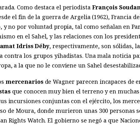
arada. Como destaca el periodista
François Souda
sde el fin de la guerra de Argelia (1962), Francia d
o, y no por voluntad propia, tal como señalan en Pa
smo en el Sahel, y las relaciones con los presiden
amat Idriss Déby
, respectivamente, son sólidas, la
 contra los grupos yihadistas. Una mala noticia par
opa, a la que no le conviene un Sahel desestabiliza
os
mercenarios
de Wagner parecen incapaces de en
stas
que conocen muy bien el terreno y en muchas 
sus incursiones conjuntas con el ejército, los merc
aso de Moura, donde murieron unas 300 personas s
man Rights Watch. El gobierno se negó a que Nacion