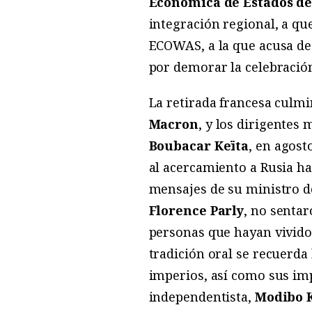
Económica de Estados de
integración regional, a qu
ECOWAS, a la que acusa de 
por demorar la celebración
La retirada francesa culmi
Macron
, y los dirigentes
Boubacar Keïta
, en agost
al acercamiento a Rusia ha
mensajes de su ministro d
Florence Parly
, no senta
personas que hayan vivido 
tradición oral se recuerda
imperios, así como sus imp
independentista,
Modibo 