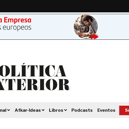
Podcasts
Eventos
S
nal
Afkar-Ideas
Libros