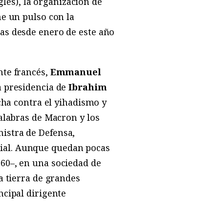
lés), la organización de
ne un pulso con la
das desde enero de este año
nte francés,
Emmanuel
la presidencia de
Ibrahim
ucha contra el yihadismo y
palabras de Macron y los
istra de Defensa,
nial. Aunque quedan pocas
960–, en una sociedad de
a tierra de grandes
ncipal dirigente