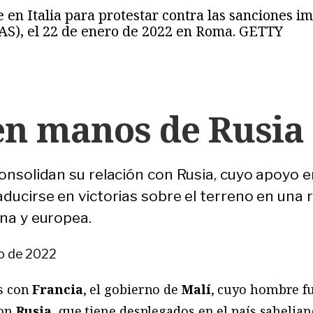
 en Italia para protestar contra las sanciones 
AS), el 22 de enero de 2022 en Roma. GETTY
en manos de Rusia
consolidan su relación con Rusia, cuyo apoyo e
ducirse en victorias sobre el terreno en una re
ana y europea.
io de 2022
es con
Francia
, el gobierno de
Malí
, cuyo hombre fu
con
Rusia
, que tiene desplegados en el país sahelian