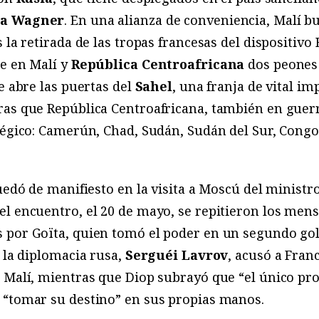
a Wagner
. En una alianza de conveniencia, Malí b
 la retirada de las tropas francesas del dispositiv
ne en Malí y
República Centroafricana
dos peones 
le abre las puertas del
Sahel
, una franja de vital im
as que República Centroafricana, también en guerra
atégico: Camerún, Chad, Sudán, Sudán del Sur, Cong
quedó de manifiesto en la visita a Moscú del ministr
 el encuentro, el 20 de mayo, se repitieron los men
 por Goïta, quien tomó el poder en un segundo gol
e la diplomacia rusa,
Serguéi Lavrov
, acusó a Fran
 Malí, mientras que Diop subrayó que “el único pr
 “tomar su destino” en sus propias manos.