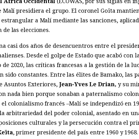
l África Occidental
(ECOWAS, por sus siglas en ing
e Malí presidiera el grupo. El coronel Goïta mantie
estrangular a Malí mediante las sanciones, aplica
 de las elecciones.
na casi dos años de desencuentros entre el preside
 malienses. Desde el golpe de Estado que acabó con 
o de 2020, las críticas francesas a la gestión de la l
n sido constantes. Entre las élites de Bamako, las 
e Asuntos Exteriores,
Jean-Yves Le Drian,
y su min
ron nada bien porque sonaban a paternalismo colo
el colonialismo francés –Malí se independizó en 1
 la arbitrariedad del poder colonial, asentado en un
osiciones culturales y la persecución contra el pri
Keïta
, primer presidente del país entre 1960 y 1968.