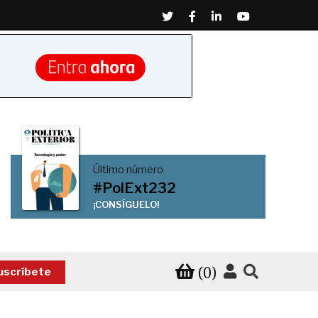
Twitter
Facebook
Linkedin
Youtube
Último número
#PolExt232
¡CONSÍGUELO!
(0)
uscríbete