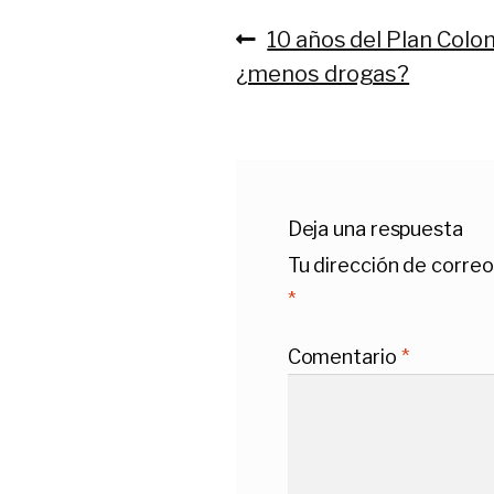
Anterior:
10 años del Plan Col
Navegación
¿menos drogas?
de
entradas
Deja una respuesta
Tu dirección de correo
*
Comentario
*