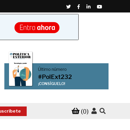
Twitter
Facebook
Linkedin
Youtube
Último número
#PolExt232
¡CONSÍGUELO!
(0)
uscríbete