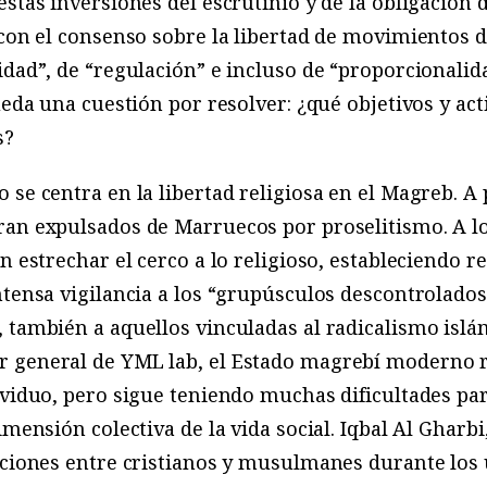
estas inversiones del escrutinio y de la obligación 
 con el consenso sobre la libertad de movimientos d
dad”, de “regulación” e incluso de “proporcionalida
queda una cuestión por resolver: ¿qué objetivos y ac
s?
 se centra en la libertad religiosa en el Magreb. A
an expulsados de Marruecos por proselitismo. A lo
n estrechar el cerco a lo religioso, estableciendo re
ntensa vigilancia a los “grupúsculos descontrolados
 también a aquellos vinculadas al radicalismo islá
 general de YML lab, el Estado magrebí moderno r
ividuo, pero sigue teniendo muchas dificultades par
imensión colectiva de la vida social. Iqbal Al Gharbi
aciones entre cristianos y musulmanes durante los 