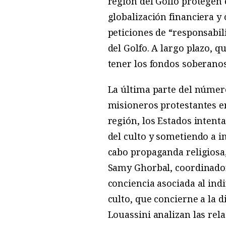
región del Golfo protegen 
globalización financiera y
peticiones de “responsabili
del Golfo. A largo plazo, 
tener los fondos soberano
La última parte del número
misioneros protestantes er
región, los Estados intenta
del culto y sometiendo a i
cabo propaganda religiosa,
Samy Ghorbal, coordinador
conciencia asociada al ind
culto, que concierne a la d
Louassini analizan las rel