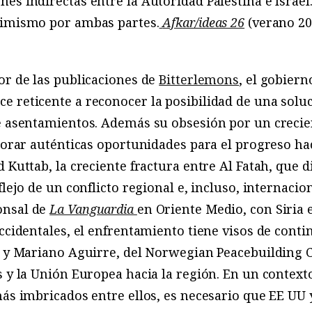
es indirectas entre la Autoridad Palestina e Israel
simismo por ambas partes.
Afkar/ideas 26
(verano 20
or de las publicaciones de
Bitterlemons
, el gobiern
 reticente a reconocer la posibilidad de una soluc
de asentamientos. Además su obsesión por un crecie
norar auténticas oportunidades para el progreso haci
 Kuttab, la creciente fractura entre Al Fatah, que d
flejo de un conflicto regional e, incluso, internacio
onsal de
La Vanguardia
en Oriente Medio, con Siria 
occidentales, el enfrentamiento tiene visos de conti
, y Mariano Aguirre, del Norwegian Peacebuilding C
s y la Unión Europea hacia la región. En un contexto
más imbricados entre ellos, es necesario que EE UU