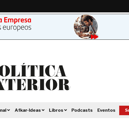
Podcasts
Eventos
S
nal
Afkar-Ideas
Libros