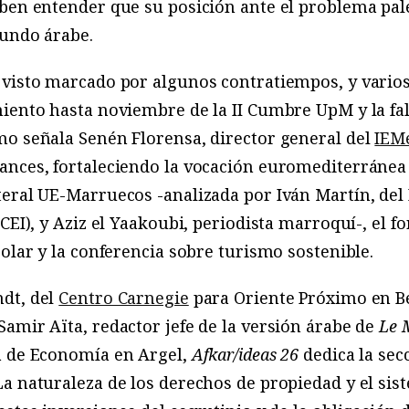
eben entender que su posición ante el problema pa
mundo árabe.
visto marcado por algunos contratiempos, y varios 
iento hasta noviembre de la II Cumbre UpM y la fal
mo señala Senén Florensa, director general del
IEM
ances, fortaleciendo la vocación euromediterránea 
teral UE-Marruecos -analizada por Iván Martín, del
CEI), y Aziz el Yaakoubi, periodista marroquí-, el fo
solar y la conferencia sobre turismo sostenible.
dt, del
Centro Carnegie
para Oriente Próximo en Bei
amir Aïta, redactor jefe de la versión árabe de
Le 
a de Economía en Argel,
Afkar/ideas 26
dedica la sec
a naturaleza de los derechos de propiedad y el sis