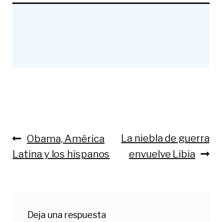
Anterior:
Siguiente:
La niebla de guerra
Obama, América
Navegación
Latina y los hispanos
envuelve Libia
de
entradas
Deja una respuesta