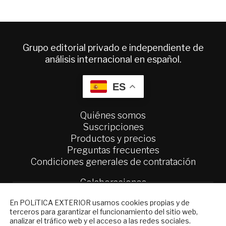
Grupo editorial privado e independiente de
análisis internacional en español.
ES
Quiénes somos
Suscripciones
Productos y precios
Preguntas frecuentes
Condiciones generales de contratación
Colaboraciones
Publicidad
NEWSLETTER
En POLíTICA EXTERIOR usamos cookies propias y de
Contacto
terceros para garantizar el funcionamiento del sitio web,
Suscríbase a nuestro boletín electrónico y
analizar el tráfico web y el acceso a las redes sociales.