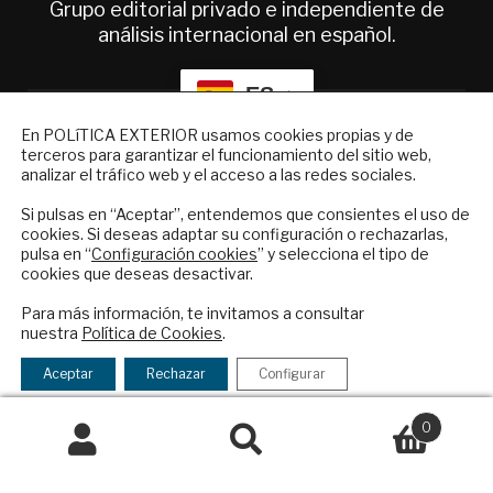
Grupo editorial privado e independiente de
análisis internacional en español.
ES
NEWSLETTER
En POLíTICA EXTERIOR usamos cookies propias y de
terceros para garantizar el funcionamiento del sitio web,
Quiénes somos
Suscríbase a nuestro boletín electrónico y
analizar el tráfico web y el acceso a las redes sociales.
Suscripciones
reciba en su correo el mejor análisis
Productos y precios
internacional en español.
Si pulsas en “Aceptar”, entendemos que consientes el uso de
Preguntas frecuentes
cookies. Si deseas adaptar su configuración o rechazarlas,
pulsa en “
Configuración cookies
” y selecciona el tipo de
Condiciones generales de contratación
cookies que deseas desactivar.
ENVIAR
Colaboraciones
Para más información, te invitamos a consultar
Publicidad
nuestra
Política de Cookies
.
Checkbox
He leído y acepto los
Términos y la
Contacto
acepto
política de privacidad
Aceptar
Rechazar
Configurar
la
Política Exterior
política
Informe Semanal de Política Exterior
0
de
Afkar/Ideas
Buscar
Buscar
privacidad
por: