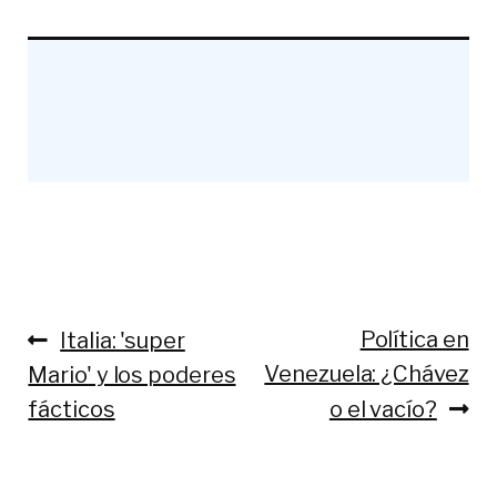
Anterior:
Siguiente:
Política en
Italia: 'super
Navegación
Venezuela: ¿Chávez
Mario' y los poderes
de
fácticos
o el vacío?
entradas