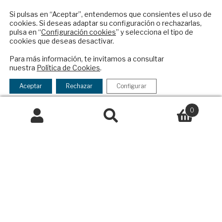
reciba en su correo el mejor análisis
Preguntas frecuentes
internacional en español.
Si pulsas en “Aceptar”, entendemos que consientes el uso de
Condiciones generales de contratación
cookies. Si deseas adaptar su configuración o rechazarlas,
pulsa en “
Configuración cookies
” y selecciona el tipo de
Colaboraciones
cookies que deseas desactivar.
Publicidad
ENVIAR
Para más información, te invitamos a consultar
Contacto
nuestra
Política de Cookies
.
Checkbox
He leído y acepto los
Términos y la
Política Exterior
acepto
política de privacidad
Aceptar
Rechazar
Configurar
Informe Semanal de Política Exterior
la
Afkar/Ideas
política
0
de
Buscar
Buscar
© 2026 - Fundación Análisis de Política
privacidad
por:
Exterior. Todos los derechos reservados
Aviso
Legal
|
Política de Privacidad y de Cookies
Financiado por el Programa KIT Digital. Plan de
Recuperación, Transformación y Resiliencia de
España Next Generation EU.​​