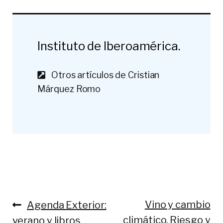
Instituto de Iberoamérica.
Otros artículos de Cristian
Márquez Romo
Anterior:
Siguiente:
Vino y cambio
Agenda Exterior:
Navegación
climático. Riesgo y
verano y libros