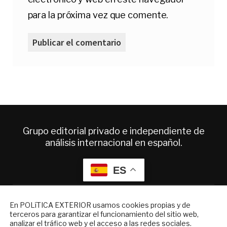
para la próxima vez que comente.
Grupo editorial privado e independiente de
análisis internacional en español.
ES
Quiénes somos
NEWSLETTER
En POLíTICA EXTERIOR usamos cookies propias y de
Suscripciones
terceros para garantizar el funcionamiento del sitio web,
Suscríbase a nuestro boletín electrónico y
Productos y precios
analizar el tráfico web y el acceso a las redes sociales.