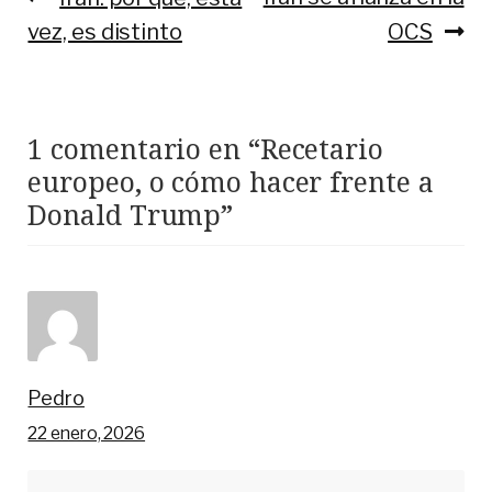
Navegación
vez, es distinto
OCS
de
entradas
1 comentario en “
Recetario
europeo, o cómo hacer frente a
Donald Trump
”
Pedro
22 enero, 2026