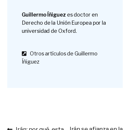
Guillermo Íñiguez
es doctor en
Derecho de la Unión Europea por la
universidad de Oxford.
Otros artículos de Guillermo
Íñiguez
Anterior:
Siguiente:
Irán se afianza en la
Irán: por qué, esta