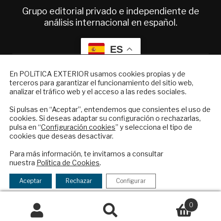
Grupo editorial privado e independiente de
análisis internacional en español.
ES
NEWSLETTER
En POLíTICA EXTERIOR usamos cookies propias y de
Quiénes somos
terceros para garantizar el funcionamiento del sitio web,
Suscríbase a nuestro boletín electrónico y
Suscripciones
analizar el tráfico web y el acceso a las redes sociales.
reciba en su correo el mejor análisis
Productos y precios
internacional en español.
Si pulsas en “Aceptar”, entendemos que consientes el uso de
Preguntas frecuentes
cookies. Si deseas adaptar su configuración o rechazarlas,
Condiciones generales de contratación
pulsa en “
Configuración cookies
” y selecciona el tipo de
cookies que deseas desactivar.
Colaboraciones
ENVIAR
Publicidad
Para más información, te invitamos a consultar
nuestra
Política de Cookies
.
Contacto
Checkbox
He leído y acepto los
Términos y la
acepto
política de privacidad
Aceptar
Rechazar
Configurar
Política Exterior
la
Informe Semanal de Política Exterior
política
0
Afkar/Ideas
de
Buscar
Buscar