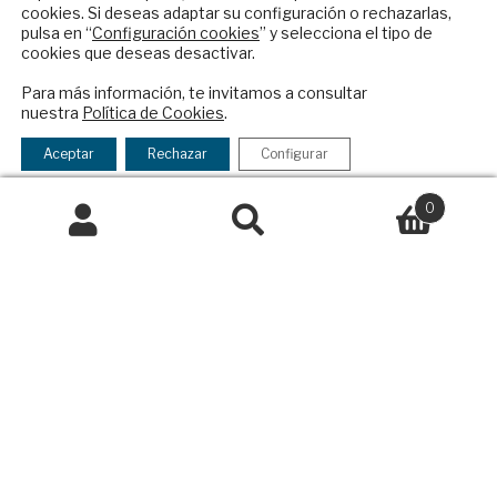
Contacto
cookies. Si deseas adaptar su configuración o rechazarlas,
pulsa en “
Configuración cookies
” y selecciona el tipo de
Política Exterior
cookies que deseas desactivar.
ENVIAR
Informe Semanal de Política Exterior
Para más información, te invitamos a consultar
Afkar/Ideas
nuestra
Política de Cookies
.
Checkbox
He leído y acepto los
Términos y la
© 2026 - Fundación Análisis de Política
acepto
política de privacidad
Aceptar
Rechazar
Configurar
Exterior. Todos los derechos reservados
Aviso
la
Legal
|
Política de Privacidad y de Cookies
política
0
de
Buscar
Buscar
privacidad
por:
Financiado por el Programa KIT Digital. Plan de
Recuperación, Transformación y Resiliencia de
España Next Generation EU.​​
Declaración de accesibilidad