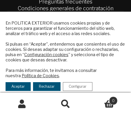
Preguntas frecuentes
Condiciones generales de contratación
Colaboraciones
NEWSLETTER
En POLíTICA EXTERIOR usamos cookies propias y de
Publicidad
terceros para garantizar el funcionamiento del sitio web,
Suscríbase a nuestro boletín electrónico y
Contacto
analizar el tráfico web y el acceso a las redes sociales.
reciba en su correo el mejor análisis
internacional en español.
Si pulsas en “Aceptar”, entendemos que consientes el uso de
Política Exterior
cookies. Si deseas adaptar su configuración o rechazarlas,
Informe Semanal de Política Exterior
pulsa en “
Configuración cookies
” y selecciona el tipo de
Afkar/Ideas
cookies que deseas desactivar.
ENVIAR
Para más información, te invitamos a consultar
© 2026 - Fundación Análisis de Política
nuestra
Política de Cookies
.
Exterior. Todos los derechos reservados
Aviso
Checkbox
He leído y acepto los
Términos y la
Legal
|
Política de Privacidad y de Cookies
acepto
política de privacidad
Aceptar
Rechazar
Configurar
la
política
0
de
Buscar
Buscar
Financiado por el Programa KIT Digital. Plan de
privacidad
por:
Recuperación, Transformación y Resiliencia de
España Next Generation EU.​​