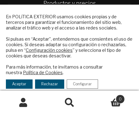
Productos y precios
Preguntas frecuentes
NEWSLETTER
En POLíTICA EXTERIOR usamos cookies propias y de
Condiciones generales de contratación
terceros para garantizar el funcionamiento del sitio web,
Suscríbase a nuestro boletín electrónico y
analizar el tráfico web y el acceso a las redes sociales.
Colaboraciones
reciba en su correo el mejor análisis
Publicidad
internacional en español.
Si pulsas en “Aceptar”, entendemos que consientes el uso de
Contacto
cookies. Si deseas adaptar su configuración o rechazarlas,
pulsa en “
Configuración cookies
” y selecciona el tipo de
cookies que deseas desactivar.
Política Exterior
ENVIAR
Informe Semanal de Política Exterior
Para más información, te invitamos a consultar
Afkar/Ideas
nuestra
Política de Cookies
.
Checkbox
He leído y acepto los
Términos y la
acepto
© 2026 - Fundación Análisis de Política
política de privacidad
Aceptar
Rechazar
Configurar
la
Exterior. Todos los derechos reservados
Aviso
política
Legal
|
Política de Privacidad y de Cookies
0
de
Buscar
Buscar
privacidad
por:
Financiado por el Programa KIT Digital. Plan de
Recuperación, Transformación y Resiliencia de