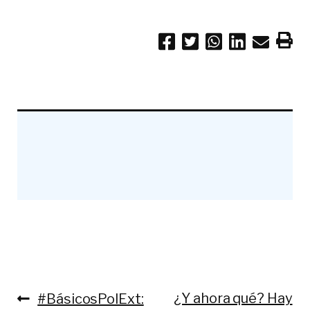
Anterior:
Siguiente:
¿Y ahora qué? Hay
#BásicosPolExt:
Navegación