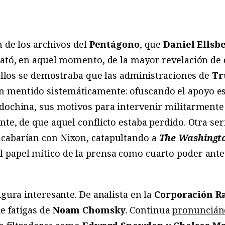
n de los archivos del
Pentágono
, que
Daniel Ellsb
trató, en aquel momento, de la mayor revelación de
n ellos se demostraba que las administraciones de
Tr
n mentido sistemáticamente: ofuscando el apoyo e
dochina, sus motivos para intervenir militarmente e
te, de que aquel conflicto estaba perdido. Otra serie
 acabarían con Nixon, catapultando a
The Washingt
 papel mítico de la prensa como cuarto poder ante
igura interesante. De analista en la
Corporación R
e fatigas de
Noam Chomsky
. Continua
pronuncián