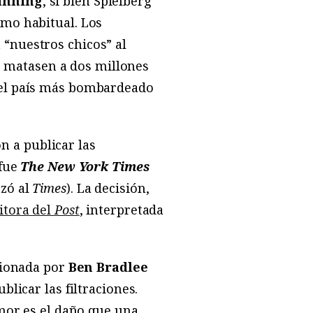
anning
, si bien Spielberg
smo habitual. Los
“nuestros chicos” al
os matasen a dos millones
 el país más bombardeado
n a publicar las
 fue
The New York Times
zó al
Times
). La decisión,
itora del
Post
, interpretada
esionada por
Ben Bradlee
licar las filtraciones.
emor es el daño que una