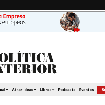
Podcasts
Eventos
S
nal
Afkar-Ideas
Libros