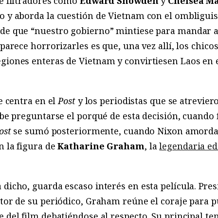
de filtradores como
Edward Snowden
y
Chelsea M
o y aborda la cuestión de Vietnam con el ombligui
 de que “nuestro gobierno” mintiese para mandar a 
 parece horrorizarles es que, una vez allí, los chic
egiones enteras de Vietnam y convirtiesen Laos en
se centra en el
Post
y los periodistas que se atreviero
Cabe preguntarse el porqué de esta decisión, cuando
ost
se sumó posteriormente, cuando Nixon amorda
n la figura de
Katharine Graham
, la
legendaria ed
 dicho, guarda escaso interés en esta película. Pr
tor de su periódico, Graham reúne el coraje para pub
e del film debatiéndose al respecto. Su principal t