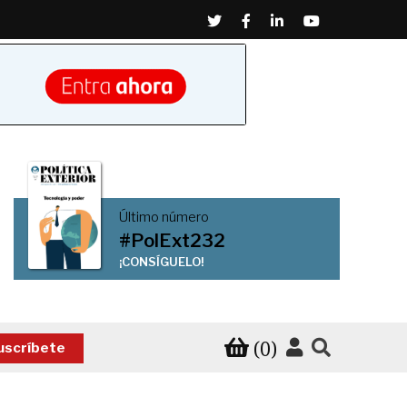
Twitter
Facebook
Linkedin
Youtube
Último número
#PolExt232
¡CONSÍGUELO!
(0)
uscríbete