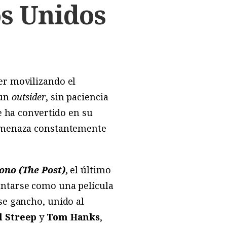
os Unidos
er movilizando el
 un
outsider
, sin paciencia
 ha convertido en su
amenaza constantemente
ono (The Post)
, el último
entarse como una película
Ese gancho, unido al
l Streep
y
Tom Hanks
,