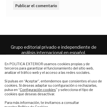
Grupo editorial privado e independiente de
análisis internacional en español.
NEWSLETTER
En POLíTICA EXTERIOR usamos cookies propias y de
ES
terceros para garantizar el funcionamiento del sitio web,
Suscríbase a nuestro boletín electrónico y
analizar el tráfico web y el acceso a las redes sociales.
reciba en su correo el mejor análisis
Quiénes somos
internacional en español.
Si pulsas en “Aceptar”, entendemos que consientes el uso de
Suscripciones
cookies. Si deseas adaptar su configuración o rechazarlas,
pulsa en “
Configuración cookies
” y selecciona el tipo de
Productos y precios
cookies que deseas desactivar.
Preguntas frecuentes
ENVIAR
Condiciones generales de contratación
Para más información, te invitamos a consultar
nuestra
Política de Cookies
.