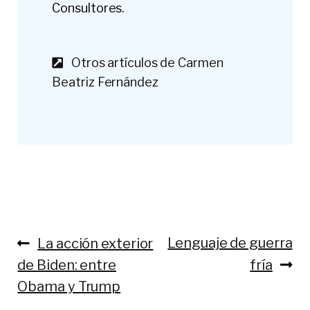
Consultores.
Otros artículos de Carmen
Beatriz Fernández
Anterior:
Siguiente:
Lenguaje de guerra
La acción exterior
Navegación
de Biden: entre
fría
de
Obama y Trump
entradas