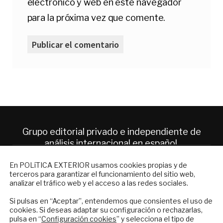
electrónico y web en este navegador
para la próxima vez que comente.
Grupo editorial privado e independiente de
análisis internacional en español.
NEWSLETTER
En POLíTICA EXTERIOR usamos cookies propias y de
ES
terceros para garantizar el funcionamiento del sitio web,
Suscríbase a nuestro boletín electrónico y
analizar el tráfico web y el acceso a las redes sociales.
reciba en su correo el mejor análisis
Quiénes somos
internacional en español.
Si pulsas en “Aceptar”, entendemos que consientes el uso de
Suscripciones
cookies. Si deseas adaptar su configuración o rechazarlas,
pulsa en “
Configuración cookies
” y selecciona el tipo de
Productos y precios