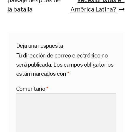
secesionistas en
paisaje después de
de
la batalla
América Latina?
entradas
Deja una respuesta
Tu dirección de correo electrónico no
será publicada.
Los campos obligatorios
están marcados con
*
Comentario
*