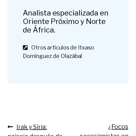
Analista especializada en
Oriente Próximo y Norte
de África.
Otros artículos de Itxaso
Domínguez de Olazábal
Anterior:
Siguiente
¿Focos
Irak y Siria:
Navegación