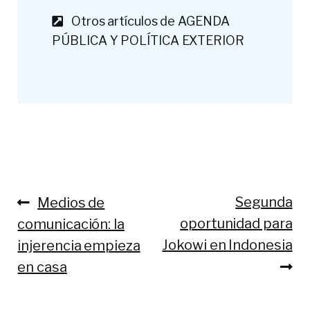
Otros artículos de AGENDA
PÚBLICA Y POLÍTICA EXTERIOR
Anterior:
Siguiente:
Segunda
Medios de
Navegación
oportunidad para
comunicación: la
de
Jokowi en Indonesia
injerencia empieza
entradas
en casa