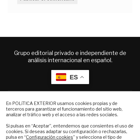
Grupo editorial privado e independiente de
análisis internacional en español.
ES
Quiénes somos
NEWSLETTER
Suscripciones
En POLíTICA EXTERIOR usamos cookies propias y de
Productos y precios
terceros para garantizar el funcionamiento del sitio web,
Suscríbase a nuestro boletín electrónico y
analizar el tráfico web y el acceso a las redes sociales.
Preguntas frecuentes
reciba en su correo el mejor análisis
Condiciones generales de contratación
internacional en español.
Si pulsas en “Aceptar”, entendemos que consientes el uso de
cookies. Si deseas adaptar su configuración o rechazarlas,
Colaboraciones
pulsa en “
Configuración cookies
” y selecciona el tipo de