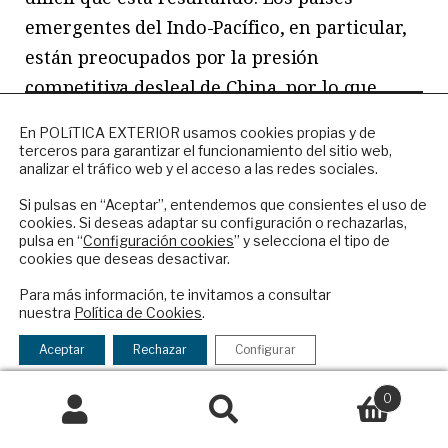
emergentes del Indo-Pacífico, en particular,
están preocupados por la presión
competitiva desleal de China, por lo que
existe una oportunidad real de forjar
NEWSLETTER
En POLíTICA EXTERIOR usamos cookies propias y de
coaliciones más allá del G7 en lugar de hacer
terceros para garantizar el funcionamiento del sitio web,
Suscríbase a nuestro boletín electrónico y
analizar el tráfico web y el acceso a las redes sociales.
alarde del libre comercio.
reciba en su correo el mejor análisis
internacional en español.
Si pulsas en “Aceptar”, entendemos que consientes el uso de
cookies. Si deseas adaptar su configuración o rechazarlas,
Por otra parte, el Indo-Pacífico ofrece
pulsa en “
Configuración cookies
” y selecciona el tipo de
oportunidades de desarrollo para los
cookies que deseas desactivar.
ENVIAR
próximos años. No solo los europeos
Para más información, te invitamos a consultar
nuestra
Política de Cookies
.
quieren reducir su dependencia de China: los
Checkbox
He leído y acepto los
Términos y la
vecinos del gigante asiático también buscan
acepto
política de privacidad
Aceptar
Rechazar
Configurar
la
opciones para diversificarse y, al hacerlo,
política
0
también miran hacia Europa. Lo que quieren
de
Buscar
Buscar
es una UE que también sea capaz de actuar
privacidad
por: