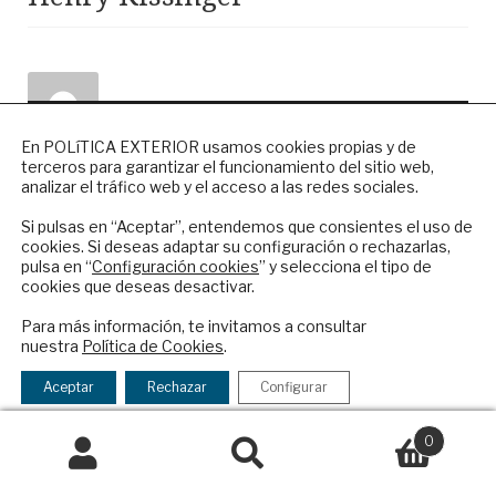
NEWSLETTER
En POLíTICA EXTERIOR usamos cookies propias y de
terceros para garantizar el funcionamiento del sitio web,
Suscríbase a nuestro boletín electrónico y
Gustavo Parra
analizar el tráfico web y el acceso a las redes sociales.
reciba en su correo el mejor análisis
2 diciembre, 2023
internacional en español.
Si pulsas en “Aceptar”, entendemos que consientes el uso de
cookies. Si deseas adaptar su configuración o rechazarlas,
pulsa en “
Configuración cookies
” y selecciona el tipo de
cookies que deseas desactivar.
De Henry Kissinger se podrá decír
ENVIAR
Para más información, te invitamos a consultar
cualquier agravio, pero es innegable su
nuestra
Política de Cookies
.
Checkbox
He leído y acepto los
Términos y la
aporte en la configuración del mundo de
acepto
política de privacidad
Aceptar
Rechazar
Configurar
la postguerra, y la influencia de sus ideas
la
política
en el diseño de la era postmoderna.
0
de
Buscar
Buscar
privacidad
por: