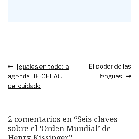
Anterior:
Siguiente:
El poder de las
Iguales en todo: la
Navegación
agenda UE-CELAC
lenguas
de
del cuidado
entradas
2 comentarios en “
Seis claves
sobre el ‘Orden Mundial’ de
Henry Kissinger
”