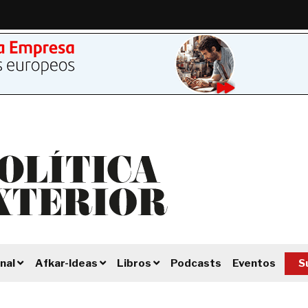
Podcasts
Eventos
S
nal
Afkar-Ideas
Libros