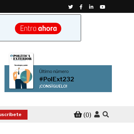
Twitter
Facebook
Linkedin
Youtube
Último número
#PolExt232
¡CONSÍGUELO!
(0)
uscríbete