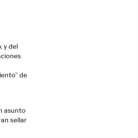
 y del
aciones
iento” de
Un asunto
an sellar
a