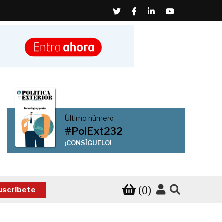
Twitter
Facebook
Linkedin
Youtube
Último número
#PolExt232
¡CONSÍGUELO!
(0)
uscríbete