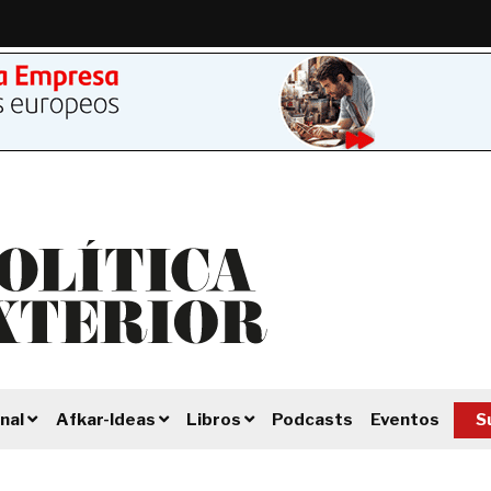
Podcasts
Eventos
S
nal
Afkar-Ideas
Libros