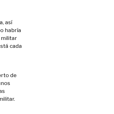
, así
no habría
militar
está cada
erto de
unos
as
ilitar.