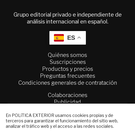
Grupo editorial privado e independiente de
análisis internacional en español.
ES
Quiénes somos
Suscripciones
Productos y precios
Preguntas frecuentes
Condiciones generales de contratación
Colaboraciones
Publicidad
Contacto
NEWSLETTER
En POLíTICA EXTERIOR usamos cookies propias y de
Política Exterior
terceros para garantizar el funcionamiento del sitio web,
Suscríbase a nuestro boletín electrónico y
analizar el tráfico web y el acceso a las redes sociales.
Informe Semanal de Política Exterior
reciba en su correo el mejor análisis